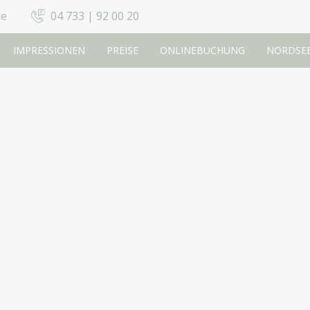
de
04 733 | 92 00 20
IMPRESSIONEN
PREISE
ONLINEBUCHUNG
NORDSE