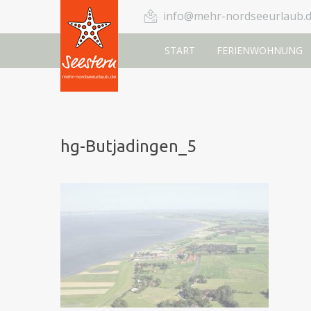
info@mehr-nordseeurlaub.
START
FERIENWOHNUNG
hg-Butjadingen_5